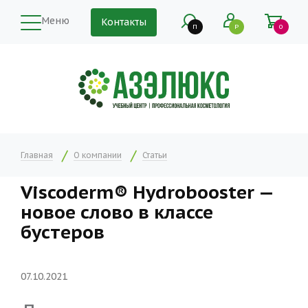
Меню
Контакты
П
Р
0
Главная
О компании
Статьи
Viscoderm® Hydrobooster —
новое слово в классе
бустеров
07.10.2021