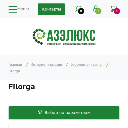
Меню
Контакты
П
Р
0
Главная
Интернет-магазин
Биоревитализанты
Filorga
Filorga
Выбор по параметрам