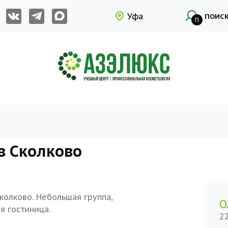
Уфа
ПОИС
П
в Сколково
колково. Небольшая группа,
О
я гостиница.
2