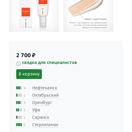
2 700 ₽
скидка для специалистов
В корзину
Нефтекамск
4
Октябрьский
1
Оренбург
5
Уфа
3
Саранск
1
Стерлитамак
6