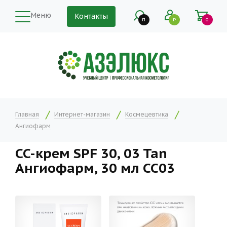
Меню
Контакты
П
Р
0
Главная
Интернет-магазин
Космецевтика
Ангиофарм
CC-крем SPF 30, 03 Tan
Ангиофарм, 30 мл CC03