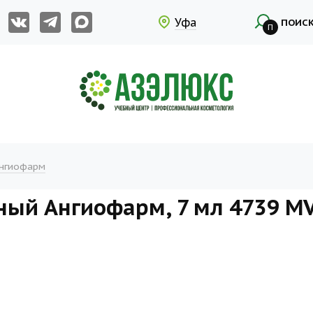
Уфа
ПОИС
П
нгиофарм
ный Ангиофарм, 7 мл 4739 M