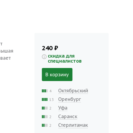
т
240 ₽
вышая
скидка для
ывает
специалистов
В корзину
Октябрьский
4
Оренбург
13
Уфа
2
Саранск
2
Стерлитамак
2