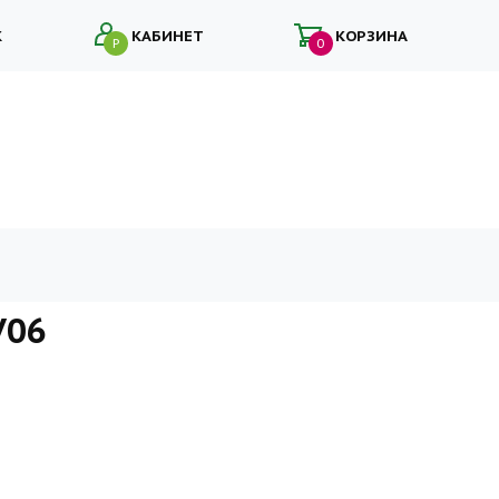
К
КАБИНЕТ
КОРЗИНА
Р
0
V06