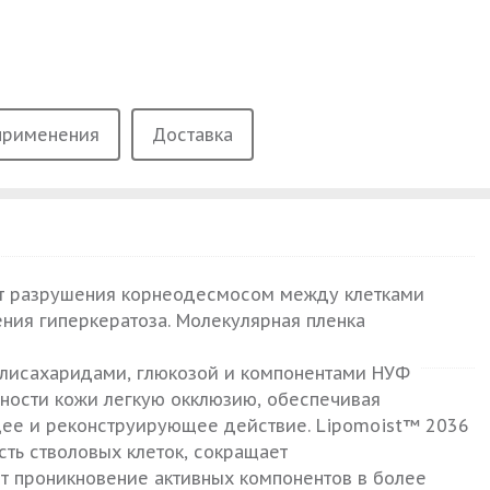
применения
Доставка
ет разрушения корнеодесмосом между клетками
ения гиперкератоза. Молекулярная пленка
полисахаридами, глюкозой и компонентами НУФ
хности кожи легкую окклюзию, обеспечивая
ее и реконструирующее действие. Lipomoist™ 2036
ть стволовых клеток, сокращает
т проникновение активных компонентов в более