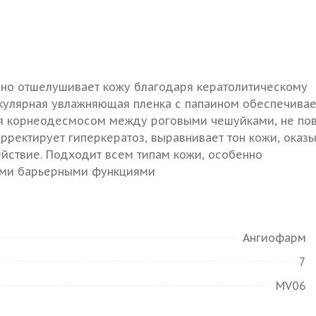
вно отшелушивает кожу благодаря кератолитическому
екулярная увлажняющая пленка с папаином обеспечивае
я корнеодесмосом между роговыми чешуйками, не по
рректирует гиперкератоз, выравнивает тон кожи, оказ
йствие. Подходит всем типам кожи, особенно
ными барьерными функциями
Ангиофарм
7
MV06