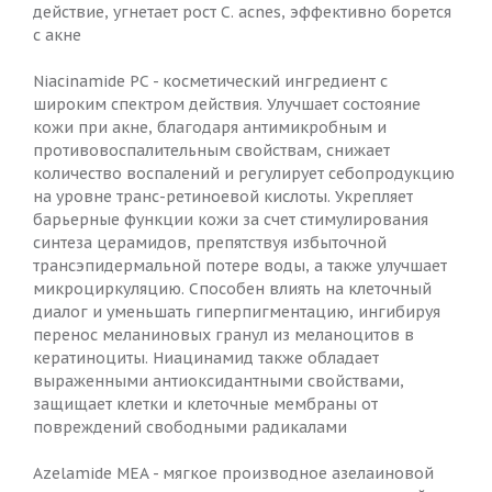
действие, угнетает рост C. acnes, эффективно борется
с акне
Niacinamide PC - косметический ингредиент с
широким спектром действия. Улучшает состояние
кожи при акне, благодаря антимикробным и
противовоспалительным свойствам, снижает
количество воспалений и регулирует себопродукцию
на уровне транс-ретиноевой кислоты. Укрепляет
барьерные функции кожи за счет стимулирования
синтеза церамидов, препятствуя избыточной
трансэпидермальной потере воды, а также улучшает
микроциркуляцию. Способен влиять на клеточный
диалог и уменьшать гиперпигментацию, ингибируя
перенос меланиновых гранул из меланоцитов в
кератиноциты. Ниацинамид также обладает
выраженными антиоксидантными свойствами,
защищает клетки и клеточные мембраны от
повреждений свободными радикалами
Azelamide MEA - мягкое производное азелаиновой