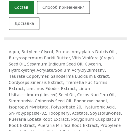
Состав
Способ применения
Доставка
Aqua, Butylene Glycol, Prunus Amygdalus Dulcis Oil ,
Butyrospermum Parkii Butter, Vitis Vinifera (Grape)
Seed Oil, Sesamum Indicum Seed Oil, Glycerin,
Hydroxyethyl Acrylate/Sodium Acryloyldimethyl
Taurate Copolymer, Ganoderma Lucidum Extract,
Cordyceps Sinensis Extract, Tremella Fuciformis
Extract, Lentinus Edodes Extract, Linum
Usitatissimum (Linseed) Seed Oil, Cocos Nucifera Oil,
Simmondsia Chinensis Seed Oil, Phenoxyethanol,
Isopropyl Myristate, Polysorbate 20, Hyaluronic Acid,
Sh-Polypeptide-82, Tocopheryl Acetate, Soy Isoflavones,
Pueraria Lobata Root Extract, Polygonum Cuspidatum
Root Extract, Pueraria Mirifica Root Extract, Propylene