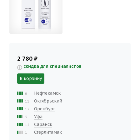
2 780 ₽
скидка для специалистов
В корзину
Нефтекамск
6
Октябрьский
11
Оренбург
12
Уфа
5
Саранск
11
Стерлитамак
1