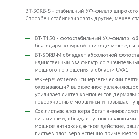
BT-SORB-S - стабильный УФ-фильтр широкого
Способен стабилизировать другие, менее ст
BT-T150 - фотостабильный УФ-фильтр, о
благодаря полярной природе молекулы, 
BT-SORB-M обладает абсолютной фотостаб
Единственный УФ фильтр со значительны
мощного поглощения в области UVA1
WKPep® Wateren -синергетический пептидн
оказывающий выраженное увлажняющее де
усиливает синтез компонентов дермально
поверхностные морщинки и повышает уп
Сок листьев алоэ вера богат аминокисло
витаминами, обладает успокаивающими, 
мощное антиоксидантное действие, защи
листьев алоэ вера успешно применяется 