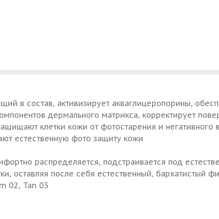
ящий в состав, активизирует акваглицеропорины, обе
 компонентов дермального матрикса, корректирует пов
защищают клетки кожи от фотостарения и негативного
ают естественную фото защиту кожи
мфортно распределяется, подстраивается под естестве
ки, оставляя после себя естественный, бархатистый фи
um 02, Tan 03