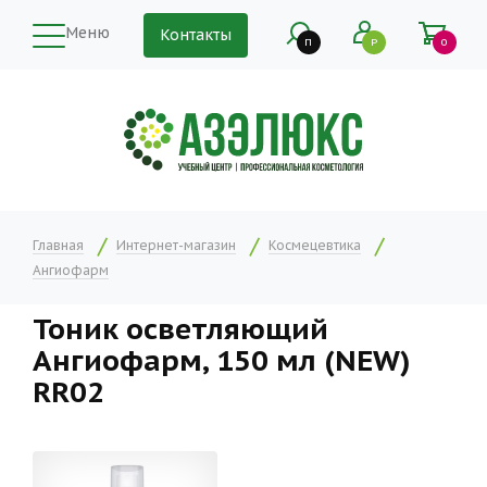
Меню
Контакты
П
Р
0
Главная
Интернет-магазин
Космецевтика
Ангиофарм
Тоник осветляющий
Ангиофарм, 150 мл (NEW)
RR02