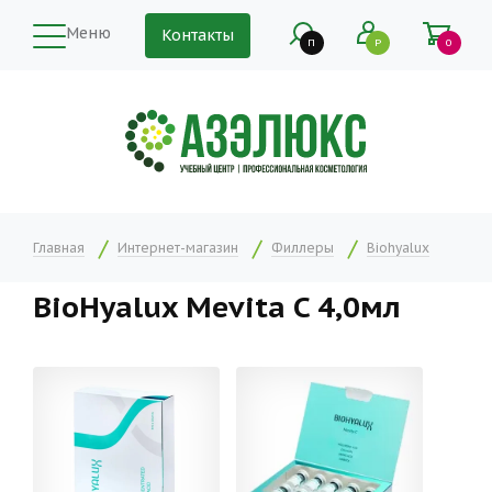
Меню
Контакты
П
Р
0
Главная
Интернет-магазин
Филлеры
Biohyalux
BioHyalux Mevita C 4,0мл