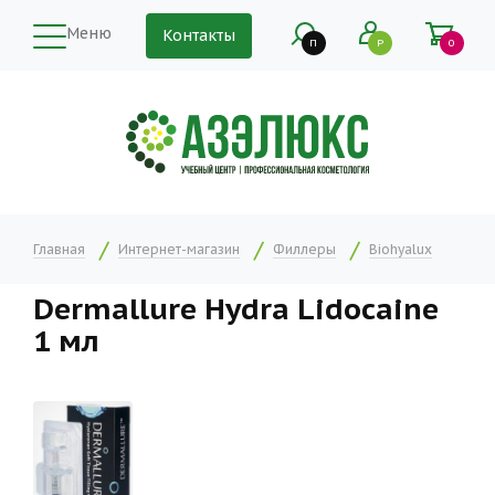
Меню
Контакты
П
Р
0
Главная
Интернет-магазин
Филлеры
Biohyalux
Dermallure Hydra Lidocaine
1 мл