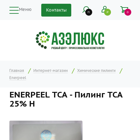
Меню
Контакты
П
Р
0
Главная
Интернет-магазин
Химические пилинги
Enerpeel
ENERPEEL ТСА - Пилинг ТСА
25% Н