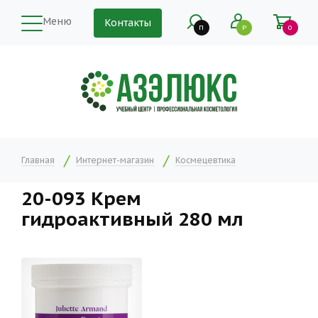
Меню
Контакты
П
Р
0
Главная
Интернет-магазин
Космецевтика
20-093 Крем
гидроактивный 280 мл