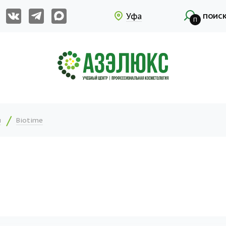
Уфа
ПОИС
П
и
Biotime